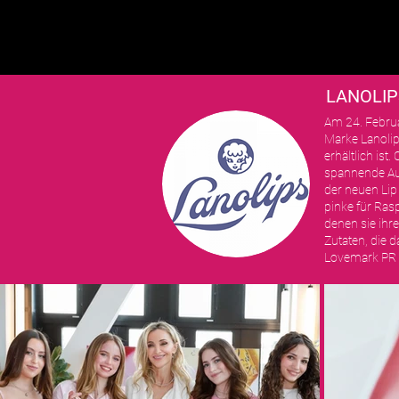
NEWS
AGENTUR
BÜRO
LANOLIP
Am 24. Februa
Marke Lanolip
erhältlich ist
spannende Aus
der neuen Lip
pinke für Ras
denen sie ihr
Zutaten, die 
Lovemark PR 