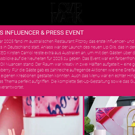
VIDEOS
GALERIE
LEISTUNGEN
KUNDEN
S INFLUENCER & PRESS EVENT
r 2025 fand im australischen Restaurant Fitzroy das erste Influencer- und
s in Deutschland statt. Anlass war der Launch des neuen Lip Oils, das in
. CEO Kirsten Carriol reiste extra aus Australien an, um mit den Gästen übe
blicke auf die Neuheiten für 2025 zu geben. Das Event war ein farbenfroh
 Oil Nuancen stand. Der Raum war kreativ in zwei Hälften aufgeteilt – eine 
pberry. Für die Gäste gab es zahlreiche aufregende Aktionen wie eine Grei
e eigenen Kreationen gestalten konnten. Auch das Menü war ein echter Hin
das Thema perfekt aufgriffen. Die komplette Set-Up-Gestaltung sowie da
verantwortet.