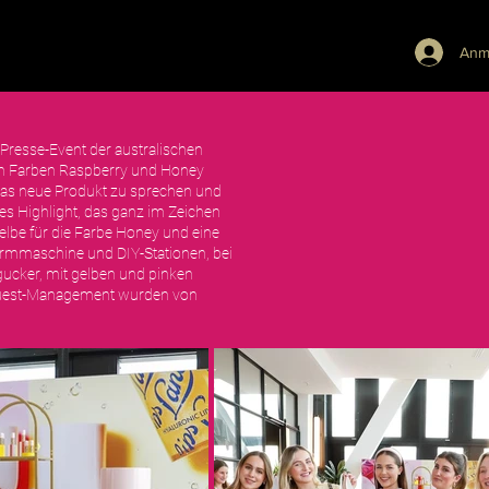
REFERENZEN
JOBS
KONTAKT
Anm
 Presse-Event der australischen
 den Farben Raspberry und Honey
r das neue Produkt zu sprechen und
es Highlight, das ganz im Zeichen
gelbe für die Farbe Honey und eine
farmmaschine und DIY-Stationen, bei
gucker, mit gelben und pinken
s Guest-Management wurden von