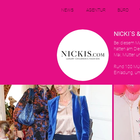
NEWS
AGENTUR
BÜRO
NICKI´S
Bei diesem Mu
hatten am Die
Mai, Mütter u
Rund 100 Mütt
Einladung, um