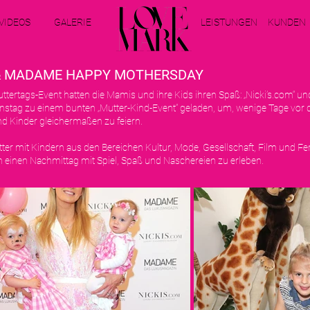
VIDEOS
GALERIE
LEISTUNGEN
KUNDEN
 & MADAME HAPPY MOTHERSDAY
ttertags-Event hatten die Mamis und ihre Kids ihren Spaß: „Nicki’s.com“
nstag zu einem bunten „Mutter-Kind-Event“ geladen, um, wenige Tage vor 
nd Kinder gleichermaßen zu feiern.
er mit Kindern aus den Bereichen Kultur, Mode, Gesellschaft, Film und Fe
 einen Nachmittag mit Spiel, Spaß und Naschereien zu erleben.